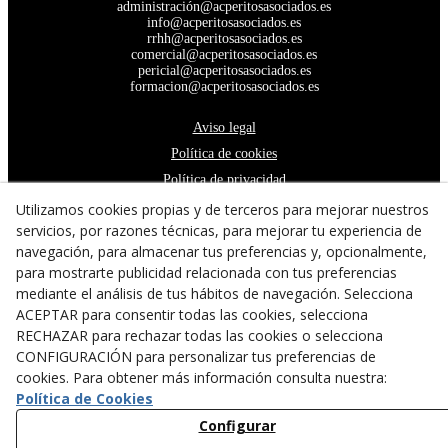
administración@acperitosasociados.es
info@acperitosasociados.es
rrhh@acperitosasociados.es
comercial@acperitosasociados.es
pericial@acperitosasociados.es
formacion@acperitosasociados.es
Aviso legal
Política de cookies
Política de privacidad
Declaración de accesibilidad
Utilizamos cookies propias y de terceros para mejorar nuestros
servicios, por razones técnicas, para mejorar tu experiencia de
navegación, para almacenar tus preferencias y, opcionalmente,
para mostrarte publicidad relacionada con tus preferencias
mediante el análisis de tus hábitos de navegación. Selecciona
ACEPTAR para consentir todas las cookies, selecciona
RECHAZAR para rechazar todas las cookies o selecciona
CONFIGURACIÓN para personalizar tus preferencias de
cookies. Para obtener más información consulta nuestra:
Política de Cookies
© 08/2026 A&C Peritos Asociados - Todos los derechos
Configurar
reservados.