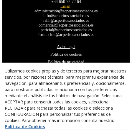
+34 650 72 72 64
Email:
administración@acperitosasociados.es
info@acperitosasociados.es
rrhh@acperitosasociados.es
comercial@acperitosasociados.es
pericial@acperitosasociados.es
formacion@acperitosasociados.es
Aviso legal
Política de cookies
Política de privacidad
Declaración de accesibilidad
Utilizamos cookies propias y de terceros para mejorar nuestros
servicios, por razones técnicas, para mejorar tu experiencia de
navegación, para almacenar tus preferencias y, opcionalmente,
para mostrarte publicidad relacionada con tus preferencias
mediante el análisis de tus hábitos de navegación. Selecciona
ACEPTAR para consentir todas las cookies, selecciona
RECHAZAR para rechazar todas las cookies o selecciona
CONFIGURACIÓN para personalizar tus preferencias de
cookies. Para obtener más información consulta nuestra:
Política de Cookies
© 08/2026 A&C Peritos Asociados - Todos los derechos