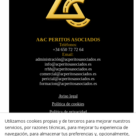
A&C PERITOS ASOCIADOS
Teléfonos:
+34 650 72 72 64
Email:
administración@acperitosasociados.es
info@acperitosasociados.es
rrhh@acperitosasociados.es
comercial@acperitosasociados.es
pericial@acperitosasociados.es
formacion@acperitosasociados.es
Aviso legal
Política de cookies
Política de privacidad
Declaración de accesibilidad
Utilizamos cookies propias y de terceros para mejorar nuestros
servicios, por razones técnicas, para mejorar tu experiencia de
navegación, para almacenar tus preferencias y, opcionalmente,